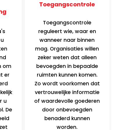
Toegangscontrole
ng
Toegangscontrole
's
reguleert wie, waar en
 u
wanneer naar binnen
ten
mag. Organisaties willen
and
zeker weten dat alleen
n om
bevoegden in bepaalde
t er
ruimten kunnen komen.
erd
Zo wordt voorkomen dat
elijk
vertrouwelijke informatie
r u
of waardevolle goederen
l. De
door onbevoegden
eeld
benaderd kunnen
zet
worden.