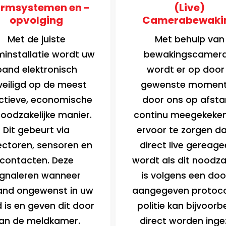
armsystemen en -
(Live)
opvolging
Camerabewaki
Met de juiste
Met behulp van
minstallatie wordt uw
bewakingscamera
pand elektronisch
wordt er op door
veiligd op de meest
gewenste momen
ctieve, economische
door ons op afst
oodzakelijke manier.
continu meegekeke
Dit gebeurt via
ervoor te zorgen da
ectoren, sensoren en
direct live gereage
contacten. Deze
wordt als dit noodzak
ignaleren wanneer
is volgens een doo
and ongewenst in uw
aangegeven protoco
 is en geven dit door
politie kan bijvoorb
an de meldkamer.
direct worden inge