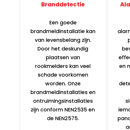
Branddetectie
Al
Een goede
brandmeldinstallatie kan
alar
van levensbelang zijn.
Door het deskundig
be
plaatsen van
effe
rookmelders kan veel
en n
schade voorkomen
worden. Onze
det
brandmeldinstallaties en
ontruimingsinstallaties
s
zijn conform NEN2535 en
iem
de NEN2575.
pand
a