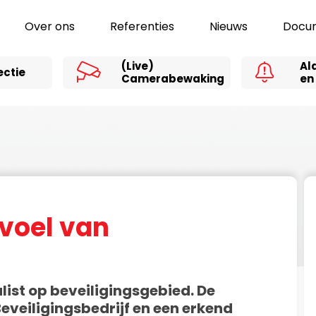
Over ons
Referenties
Nieuws
Docu
(Live)
Al
ectie
Camerabewaking
en
evoel van
list op beveiligingsgebied. De
eveiligingsbedrijf en een erkend